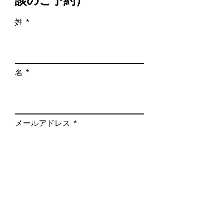
談のご予約）
姓
名
メールアドレス
メッセージを入力（※独立開業の
相談、創業融資の相談など）
送信する